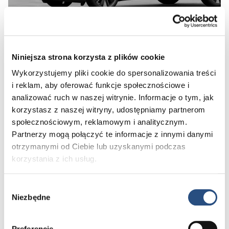
Niniejsza strona korzysta z plików cookie
Preferowana data:
Wykorzystujemy pliki cookie do spersonalizowania treści
i reklam, aby oferować funkcje społecznościowe i
analizować ruch w naszej witrynie. Informacje o tym, jak
Przed 15:00
Po 15:00
korzystasz z naszej witryny, udostępniamy partnerom
Skontaktujemy się z Tobą w ciągu 12 h w celu ustalenia konkretnego
społecznościowym, reklamowym i analitycznym.
terminu jazdy próbnej
Partnerzy mogą połączyć te informacje z innymi danymi
otrzymanymi od Ciebie lub uzyskanymi podczas
Dane kontaktowe:
korzystania z ich usług.
Imię*
Wybór
Niezbędne
zgody
Nazwisko*
Numer telefonu*
Preferencje