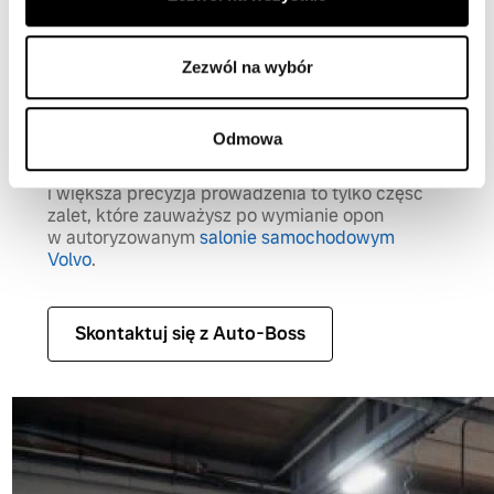
powyżej 10°C. Dodatkowo mniejsze opory toczenia
przekładają się na niższe zużycie paliwa – różnica może
wynosić nawet 0,3–0,5 l/100 km.
Zezwól na wybór
Odmowa
Komfort jazdy również ulega poprawie –
mniejszy hałas, lepsza amortyzacja nierówności
i większa precyzja prowadzenia to tylko część
zalet, które zauważysz po wymianie opon
w autoryzowanym
salonie samochodowym
Volvo
.
Skontaktuj się z Auto-Boss