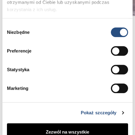
otrzymanymi od Ciebie lub uzyskanymi podczas
korzystania z ich usług.
Wybór
Niezbędne
zgody
Poznaj obszary modyfikacji Polestar:
Reakcja na otwarcie przepustnicy (przyśpieszanie)
Preferencje
Reakcja na odjęcie gazu
Statystyka
Szybkość zmiany biegów
Precyzyjna zmiana i utrzymywanie biegu
Marketing
Osiągi silnika
Rozdział momentu w napędzie AWD
Pokaż szczegóły
Zakres optymalizacji
Zezwól na wszystkie