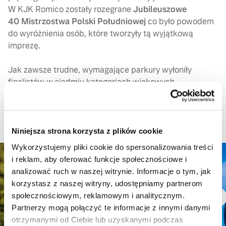
W KJK Romico zostały rozegrane
Jubileuszowe
40 Mistrzostwa Polski Południowej
co było powodem
do wyróżnienia osób, które tworzyły tą wyjątkową
imprezę.
Jak zawsze trudne, wymagające parkury wyłoniły
finalistów w siedmiu kategoriach wiekowych.
Przygotowano dla zawodników parkur warm up,
następnie przeprowadzono losowanie. Fantastyczna
jesienna pogoda oraz dobrze przygotowane zaplecze
pozwoliło przeprowadzić zawody na wysokim poziomie.
Niniejsza strona korzysta z plików cookie
Wykorzystujemy pliki cookie do spersonalizowania treści
i reklam, aby oferować funkcje społecznościowe i
analizować ruch w naszej witrynie. Informacje o tym, jak
korzystasz z naszej witryny, udostępniamy partnerom
społecznościowym, reklamowym i analitycznym.
Partnerzy mogą połączyć te informacje z innymi danymi
otrzymanymi od Ciebie lub uzyskanymi podczas