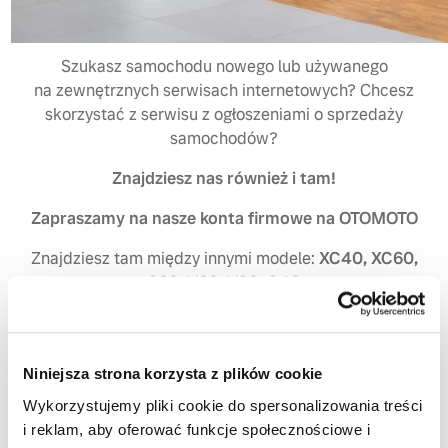
Szukasz samochodu nowego lub używanego
na zewnętrznych serwisach internetowych? Chcesz
skorzystać z serwisu z ogłoszeniami o sprzedaży
samochodów?
Znajdziesz nas również i tam!
Zapraszamy na nasze konta firmowe na OTOMOTO
Znajdziesz tam między innymi modele:
XC40, XC60,
S60, V60, V90, C40
Szukasz samochodu używanego? Odwiedź nasze
Niniejsza strona korzysta z plików cookie
konta na platformie OtoMoto! W naszych profilach
znajdziesz tylko sprawdzone samochody używane
Wykorzystujemy pliki cookie do spersonalizowania treści
Volvo i nie tylko.
i reklam, aby oferować funkcje społecznościowe i