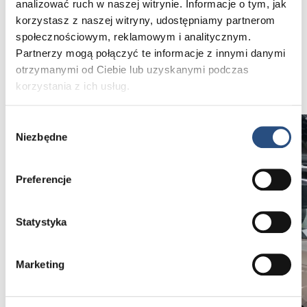
analizować ruch w naszej witrynie. Informacje o tym, jak
korzystasz z naszej witryny, udostępniamy partnerom
Samochody używane Chorzów
społecznościowym, reklamowym i analitycznym.
Partnerzy mogą połączyć te informacje z innymi danymi
otrzymanymi od Ciebie lub uzyskanymi podczas
Samochody używane Bielsko-Biała
korzystania z ich usług.
Wybór
Niezbędne
zgody
Preferencje
Statystyka
Marketing