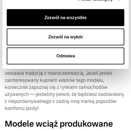
z mody. Znany ze swojej niezawodności
i przestronności, model ten stanowi idealne połączenie
komfortu i funkcjonalności. To doskonały samochód
Zezwól na wszystkie
rodzinny, który sprawdzi się w każdych warunkach.
Dzięki pojemnemu bagażnikowi oraz przemyślanej
Zezwól na wybór
ergonomii wnętrza V70 jest doskonałym rozwiązaniem
dla rodzin potrzebujących przestrzeni na bagaże. Jego
solidna konstrukcja oraz zaawansowane systemy
Odmowa
bezpieczeństwa sprawiają, że każdy może czuć się
pewnie i bezpiecznie. To samochód, który doskonale
zestawia tradycję z nowoczesnością. Jeżeli jesteś
zainteresowany kupnem właśnie tego modelu,
koniecznie zapoznaj się z rynkiem samochodów
używanych — jesteśmy pewni, że będziesz zadowolony
z nieporównywalnego z żadną inną marką pojazdów
komfortu jazdy!
Modele wciąż produkowane