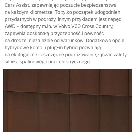
Cars Assist, zapewniając poczucie bezpieczeństwa
na każdym kilometrze. To tylko początek udogodnień
przydatnych w podróży. Innym przykładem jest napęd
AWD – dostępny m.in. w Volvo V60 Cross Country,
zapewnia doskonałą przyczepność i pewność
na drodze, niezależnie od warunków. Dodatkowo opcje
hybrydowe kombi i plug-in hybrid pozwalają
na ekologiczne i oszczędne podróżowanie, łącząc zalety
silnika spalinowego oraz elektrycznego.