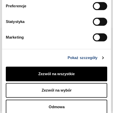
Preferencje
Statystyka
KONTAKT
O NAS
INFORMACJE PRAWNE
Marketing
POLITYKA PRYWATNOŚCI
COOKIES
STACJE DEMONTAŻU
AUTO-BOSS
Pokaż szczegóły
Drogowa Trasa Średnicowa 51
41-506 Chorzów
(32) 349 49 00
Zezwól na wszystkie
Zezwól na wybór
Copyright © 2026 Volvo Car Corporation (lub firmy stowarzyszone bądź
licencjodawcy).
Odmowa